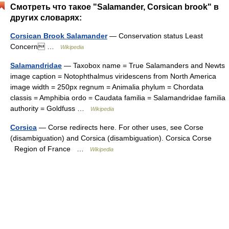
Смотреть что такое "Salamander, Corsican brook" в
других словарях:
Corsican Brook Salamander
— Conservation status Least
Concern …
Wikipedia
Salamandridae
— Taxobox name = True Salamanders and Newts
image caption = Notophthalmus viridescens from North America
image width = 250px regnum = Animalia phylum = Chordata
classis = Amphibia ordo = Caudata familia = Salamandridae familia
authority = Goldfuss …
Wikipedia
Corsica
— Corse redirects here. For other uses, see Corse
(disambiguation) and Corsica (disambiguation). Corsica Corse
Region of France …
Wikipedia