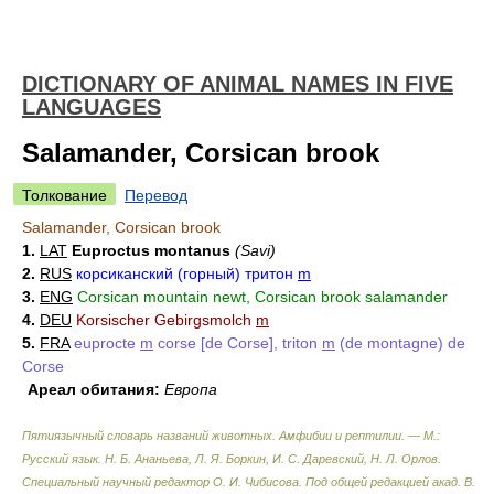
DICTIONARY OF ANIMAL NAMES IN FIVE
LANGUAGES
Salamander, Corsican brook
Толкование
Перевод
Salamander, Corsican brook
1.
LAT
Euproctus montanus
(Savi)
2.
RUS
корсиканский (горный) тритон
m
3.
ENG
Corsican mountain newt, Corsican brook salamander
4.
DEU
Korsischer Gebirgsmolch
m
5.
FRA
euprocte
m
corse [de Corse], triton
m
(de montagne) de
Corse
Ареал обитания:
Европа
Пятиязычный словарь названий животных. Амфибии и рептилии. — М.:
Русский язык
.
Н. Б. Ананьева, Л. Я. Боркин, И. С. Даревский, Н. Л. Орлов.
Специальный научный редактор О. И. Чибисова. Под общей редакцией акад. В.