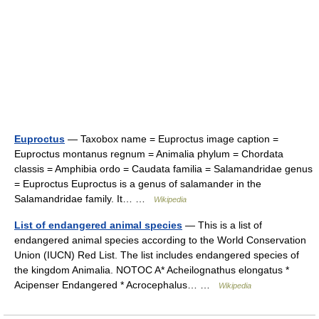
Euproctus
— Taxobox name = Euproctus image caption =
Euproctus montanus regnum = Animalia phylum = Chordata
classis = Amphibia ordo = Caudata familia = Salamandridae genus
= Euproctus Euproctus is a genus of salamander in the
Salamandridae family. It… …
Wikipedia
List of endangered animal species
— This is a list of
endangered animal species according to the World Conservation
Union (IUCN) Red List. The list includes endangered species of
the kingdom Animalia. NOTOC A* Acheilognathus elongatus *
Acipenser Endangered * Acrocephalus… …
Wikipedia